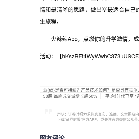
情和最清晰的思路，做出💡最适合自己
生旅程。
火辣辣App，点燃你的升学激情，
活动：【
hKszRFt4WyWwhC373uUSCF
业{绩}是否可持续？产品技术如何？是否具有竞
38股!每笔成交量增长超50%
平.台!时代已至 
声明：证券时报力求信息真实、准确，文章提及内
下载“证券时报”官方APP，或关注官方微信公众
网友评论