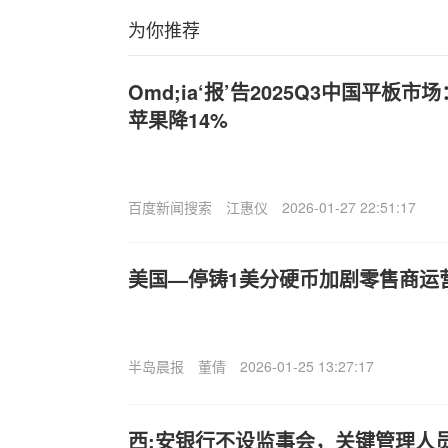
为你推荐
Omd;ia‘报’告2025Q3中国平板
苹果降14%
百度新闻搜索
江惠仪
2026-01-27 22:51:17
美国—停铸1美分硬币加剧零售商运
半岛晨报
董倩
2026-01-25 13:27:17
西;安银行不设监事会，关键管理人员