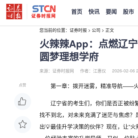
首页
快讯
要闻
股市
您当前的位置：
证券时报
>
公司
>
正文
火辣辣App：点燃辽
圆梦理想学府
来源：证券时报网
作者：江惠仪
2026-02-06 
第一章：拨开迷雾，精准导航——火
点赞
辽宁省的考生们，你们是否正被纷
找不到北，对未来充满了迷茫与焦虑？
出💡最佳升学决策的伙伴？现在，让“火