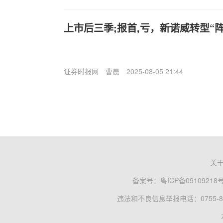
上市后三季;报首,亏，新诺威转型“阵
证券时报网
曹晨
2025-08-05 21:44
关
备案号：
粤ICP备09109218
违法和不良信息举报电话：0755-83