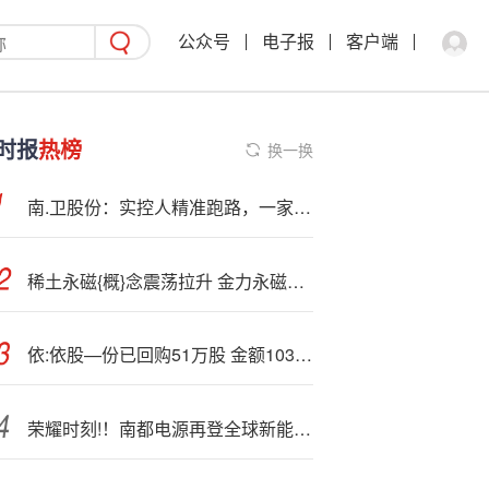
公众号
电子报
客户端
时报
热榜
换一换
南.卫股份：实控人精准跑路，一家公司的价值是怎样被掏空的？
稀土永磁{概}念震荡拉升 金力永磁涨近10%
依:依股—份已回购51万股 金额1039万元
荣耀时刻!！南都电源再登全球新能源企业500强