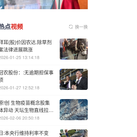
热点
视频
换一换
拜耳{股}价因农达.除草剂
案法律进展跳涨
2026-01-25 13:14:18
冠农股份：:无逾期担保事
项
2026-01-27 12:52:18
原!创 生物疫苗概念股集
体异动 天坛生物直线拉升
涨停
2026-02-06 20:50:18
日:本央行维持利率不变