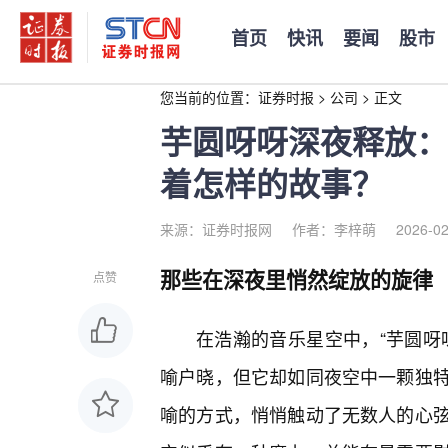
首页
快讯
要闻
股市
您当前的位置：
证券时报
>
公司
>
正文
芋圆呀呀深夜释放：
着怎样的故事？
来源：证券时报网
作者：李梓萌
2026-02
那些在深夜里悄然绽放的旋律
点赞
在浩瀚的音乐星空中，“芋圆呀
喻户晓，但它却如同夜空中一颗独
喻的方式，悄悄触动了无数人的心