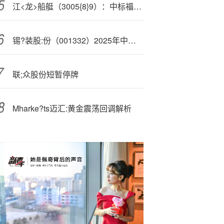
江<龙>船艇（3005{8}9）：中标福建省海洋与渔业执法总队采购项目，中标金额为7299.00万元
锡?装股:份（001332）2025年中报简析：净利润同比下降2.24%，盈利能力上升
联;众股份短暂停牌
Mh
arke?ts迈汇:黄金震荡回调解析